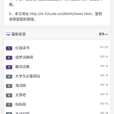
报。
5、本文地址 http://m.52cute.cn/dhinfo/twwz.html，复制
请保留版权链接。
最新收录
更多>>
04-29
红袖读书
1
08-14
成梦词典网
2
08-14
趣词词典
3
08-14
大学生必备网站
4
08-14
海词网
5
08-14
文章吧
6
08-14
妈妈网
7
08-14
古诗句网