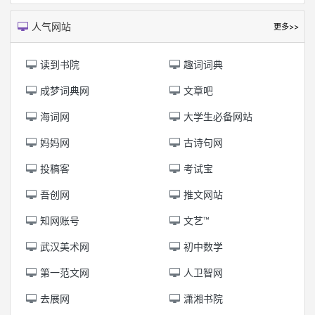
人气网站
更多>>
读到书院
趣词词典
成梦词典网
文章吧
海词网
大学生必备网站
妈妈网
古诗句网
投稿客
考试宝
吾创网
推文网站
知网账号
文艺™
武汉美术网
初中数学
第一范文网
人卫智网
去展网
潇湘书院