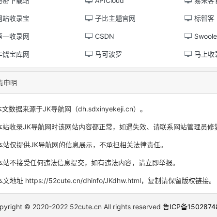
秘密下载站
APICloud
易采客官
网站收录宝
子比主题官网
标智客
第一收录网
CSDN
Swoole
丰饶宝库网
马可波罗
马上收
责申明
文数据来源于JK导航网（dh.sdxinyekeji.cn）。
本站收录JK导航网时该网站内容都正常，如遇失效、请联系网站管理员修
本站仅提供JK导航网的信息展示，不承担相关法律责任。
本站不接受任何违法信息提交，如有违法内容，请立即举报。
文地址 https://52cute.cn/dhinfo/JKdhw.html，复制请保留版权链接。
pyright © 2020-2022 52cute.cn All rights reserved
鲁ICP备150287