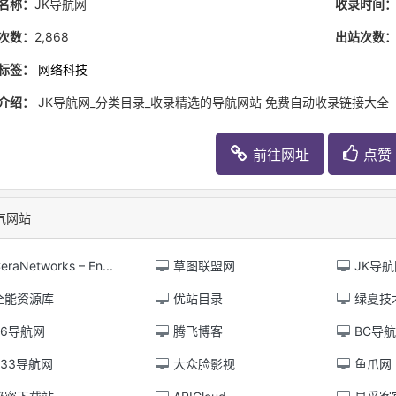
名称：
JK导航网
收录时间
次数：
2,868
出站次数
标签：
网络科技
介绍：
JK导航网_分类目录_收录精选的导航网站 免费自动收录链接大全
前往网址
点赞 
气网站
eraNetworks – En...
草图联盟网
JK导航
全能资源库
优站目录
绿夏技
6导航网
腾飞博客
BC导
33导航网
大众脸影视
鱼爪网