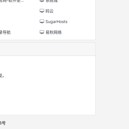
网-软件使...
系统城
码云
SugarHosts
录导航
易秋网络
复。
48号