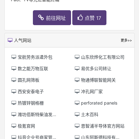
前往网址
点赞 17
人气网站
更多>>
宝航劳务派遣外包
山东欣烨化工有限公司
数之能万物互联
易优多公司转让
圆孔网筛板
物通博联智能网关
西安安泰电子
冲孔网厂家
热镀锌钢格栅
perforated panels
潍坊佰斯特柴油发...
土木百科
极氪官网
恩智浦半导体官方网站
抖音企业号商家管...
山东阿斯德科技有...