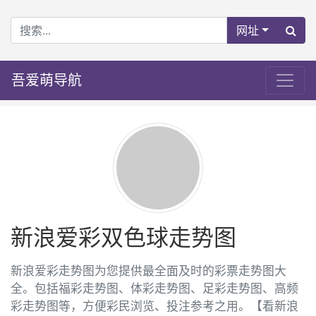
网址
吾爱萌导航
新浪爱彩双色球走势图
新浪爱彩走势图为您提供最全面及时的彩票走势图大
全。包括福彩走势图、体彩走势图、足彩走势图、高频
彩走势图等，方便彩民浏览、投注参考之用。【看新浪