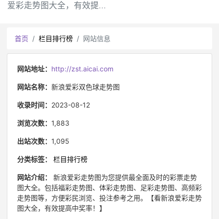
爱彩走势图大全，有效提...
首页
栏目排行榜
网站信息
网站地址：
http://zst.aicai.com
网站名称：
新浪爱彩双色球走势图
收录时间：
2023-08-12
浏览次数：
1,883
出站次数：
1,095
分类标签：
栏目排行榜
网站介绍：
新浪爱彩走势图为您提供最全面及时的彩票走势
图大全。包括福彩走势图、体彩走势图、足彩走势图、高频彩
走势图等，方便彩民浏览、投注参考之用。【看新浪爱彩走势
图大全，有效提高中奖率！】