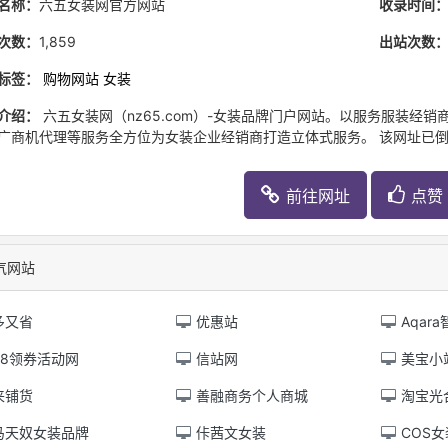
名称：
六五女装网官方网站
收录时间
次数：
1,859
出站次数
标签：
购物网站
女装
介绍：
六五女装网（nz65.com）-女装品牌门户网站。以服务服装经
广商机代理等服务全方位为女装企业经销商打造立体式服务。 该网址已
前往网址
点赞 
气网站
多又省
优惠站
Aqara
58领券活动网
信站网
美宝小
来铺货
善融商务个人商城
淘宝光
马天奴女装品牌
佧茜文女装
COS