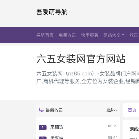
吾爱萌导航
导航首页
免费收录
快审服务
网站大全
登录
六五女装网官方网站
六五女装网（nz65.com）-女装品牌门
广,商机代理等服务,全方位为女装企业,经
首页
最新收录
更多>>
09-21
来铺货
1
网站
08-14
优惠站
2