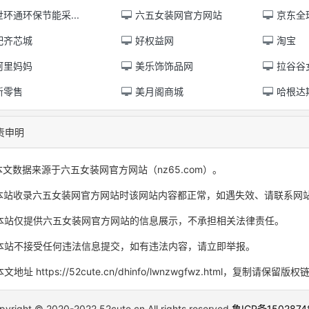
环通环保节能采...
六五女装网官方网站
京东全
配齐芯城
好权益网
淘宝
阿里妈妈
美乐饰饰品网
拉谷谷
新零售
美月阁商城
哈根达
责申明
本文数据来源于六五女装网官方网站（nz65.com）。
本站收录六五女装网官方网站时该网站内容都正常，如遇失效、请联系网
本站仅提供六五女装网官方网站的信息展示，不承担相关法律责任。
本站不接受任何违法信息提交，如有违法内容，请立即举报。
文地址 https://52cute.cn/dhinfo/lwnzwgfwz.html，复制请保留版
pyright © 2020-2022 52cute.cn All rights reserved
鲁ICP备150287