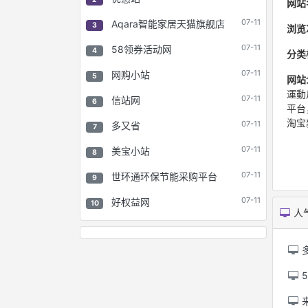
网站
07-11
Aqara智能家居天猫旗舰店
3
浏览
07-11
58领券活动网
4
分类
07-11
网购小站
5
网站
運動
07-11
信站网
6
平台
淘宝
07-11
多又省
7
07-11
美宝小站
8
07-11
世环通环保节能采购平台
9
07-11
好权益网
10
人