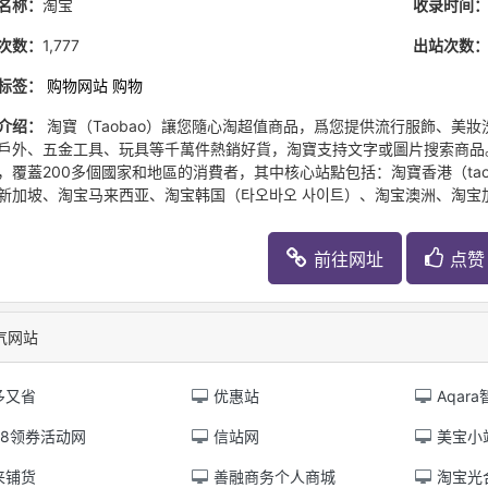
名称：
淘宝
收录时间
次数：
1,777
出站次数
标签：
购物网站
购物
介绍：
淘寶（Taobao）讓您隨心淘超值商品，爲您提供流行服飾、美
戶外、五金工具、玩具等千萬件熱銷好貨，淘寶支持文字或圖片搜索商品。
，覆蓋200多個國家和地區的消費者，其中核心站點包括：淘寶香港（taobao
新加坡、淘宝马来西亚、淘宝韩国（타오바오 사이트）、淘宝澳洲、淘宝
前往网址
点赞 
气网站
多又省
优惠站
Aqara
58领券活动网
信站网
美宝小
来铺货
善融商务个人商城
淘宝光