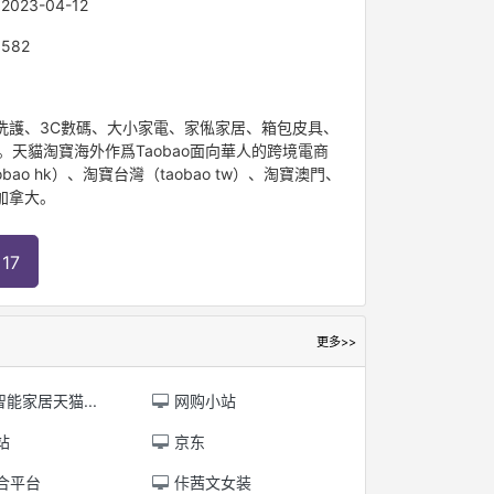
：
2023-04-12
：
582
妝洗護、3C數碼、大小家電、家俬家居、箱包皮具、
天貓淘寶海外作爲Taobao面向華人的跨境電商
 hk）、淘寶台灣（taobao tw）、淘寶澳門、
加拿大。
17
更多>>
智能家居天猫...
网购小站
站
京东
合平台
佧茜文女装