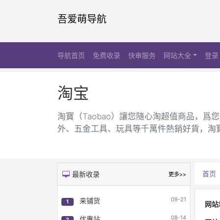
吾爱萌导航
导航首页
免费收录
快审服务
网站大全
登录
淘宝
淘寶（Taobao）讓您隨心淘超值商品，
外、五金工具、玩具等千萬件熱銷好貨，淘寶
首页
最新收录
更多>>
09-21
来铺货
1
网站
08-14
优惠站
2