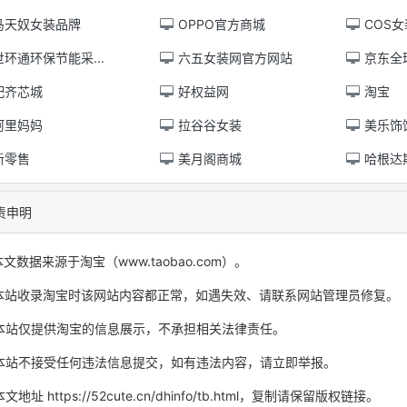
马天奴女装品牌
OPPO官方商城
COS
环通环保节能采...
六五女装网官方网站
京东全
配齐芯城
好权益网
淘宝
阿里妈妈
拉谷谷女装
美乐饰
新零售
美月阁商城
哈根达
责申明
本文数据来源于淘宝（www.taobao.com）。
本站收录淘宝时该网站内容都正常，如遇失效、请联系网站管理员修复。
本站仅提供淘宝的信息展示，不承担相关法律责任。
本站不接受任何违法信息提交，如有违法内容，请立即举报。
文地址 https://52cute.cn/dhinfo/tb.html，复制请保留版权链接。