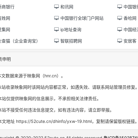
浙商银行
和讯网
中国银
百姓网
中国银行全球门户网站
香哈网
赶集网
ip地址查询
中国经
企查猫（企业查询宝）
智联招聘网
安居客
责申明
本文数据来源于映象网（hnr.cn）。
本站收录映象网时该网站内容都正常，如遇失效、请联系网站管理员修复
本站仅提供映象网的信息展示，不承担相关法律责任。
本站不接受任何违法信息提交，如有违法内容，请立即举报。
文地址 https://52cute.cn/dhinfo/yxw-19.html，复制请保留版权链接
pyright © 2020-2022 52cute.cn All rights reserved
鲁ICP备150287