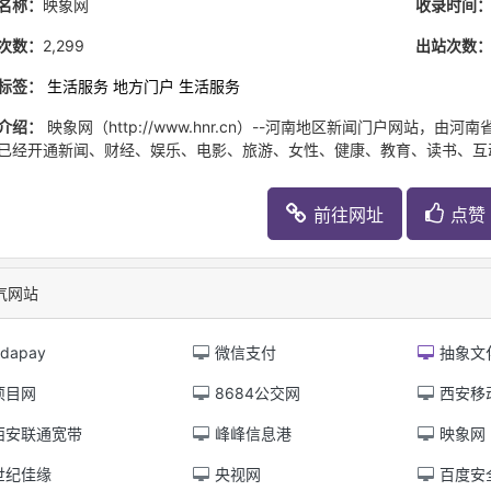
名称：
映象网
收录时间
次数：
2,299
出站次数
标签：
生活服务
地方门户
生活服务
介绍：
映象网（http://www.hnr.cn）--河南地区新闻门户网站
已经开通新闻、财经、娱乐、电影、旅游、女性、健康、教育、读书、互
前往网址
点赞 
气网站
dapay
微信支付
抽象文化
项目网
8684公交网
西安移
西安联通宽带
峰峰信息港
映象网
世纪佳缘
央视网
百度安