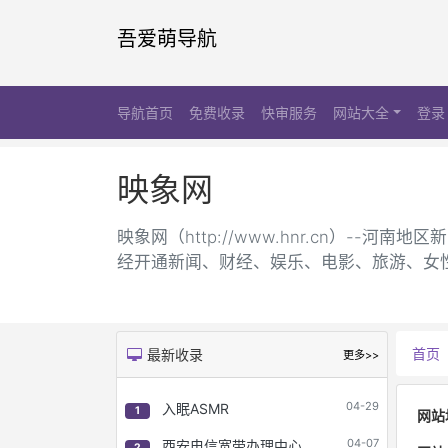
吾爱萌导航
导航首页
免费收录
快审服务
网站大全
登录
映象网
映象网（http://www.hnr.cn）
经开通新闻、财经、娱乐、电影、旅游、女性
首页
最新收录
更多>>
04-29
入眠ASMR
1
网站
04-07
西安电信宽带办理中心
2