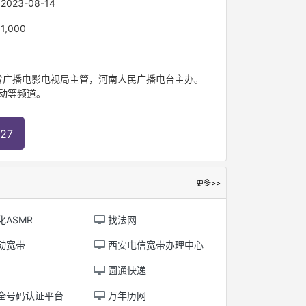
：
2023-08-14
：
1,000
，由河南省广播电影电视局主管，河南人民广播电台主办。
动等频道。
27
更多>>
ASMR
找法网
动宽带
西安电信宽带办理中心
圆通快递
全号码认证平台
万年历网