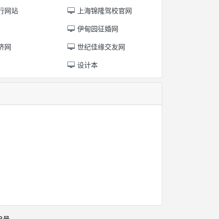
行网站
上海锦隆驾校官网
伊甸园征婚网
济网
世纪佳缘交友网
设计本
。
。
48号