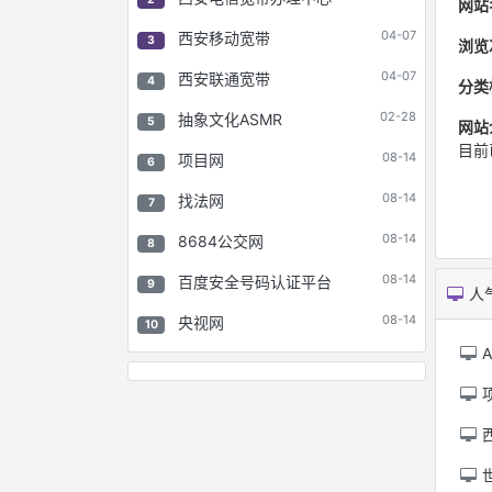
网站
04-07
西安移动宽带
3
浏览
04-07
西安联通宽带
4
分类
02-28
抽象文化ASMR
5
网站
目前
08-14
项目网
6
08-14
找法网
7
08-14
8684公交网
8
08-14
百度安全号码认证平台
9
人
08-14
央视网
10
A