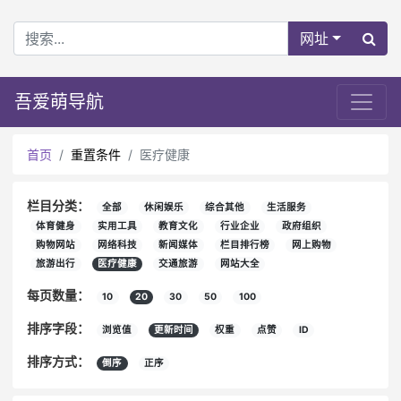
网址
吾爱萌导航
首页
重置条件
医疗健康
栏目分类：
全部
休闲娱乐
综合其他
生活服务
体育健身
实用工具
教育文化
行业企业
政府组织
购物网站
网络科技
新闻媒体
栏目排行榜
网上购物
旅游出行
医疗健康
交通旅游
网站大全
每页数量：
10
20
30
50
100
排序字段：
浏览值
更新时间
权重
点赞
ID
排序方式：
倒序
正序