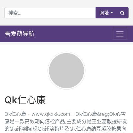
网址
吾爱萌导航
Qk仁心康
Qk仁心康 - www.qkxxk.com - Qk仁心康&reg;Qk心雪
康是一款高效靶向溶栓产品,主要成分是王业富教授研发
的Qk纤溶酶!现Qk纤溶酶片及Qk仁心康纳豆凝胶糖果向