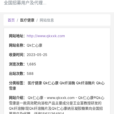
全国招募用户及代理...
首页
医疗健康
网站信息
网站地址：
http://www.qkxxk.com
网站名称：
Qk仁心康
收录时间：
2023-05-25
浏览次数：
1,685
出站次数：
588
分类标签：
医疗健康
Qk仁心康
Qk纤溶酶
Qk纤溶酶片
Qk心
雪康
网站介绍：
Qk仁心康 - www.qkxxk.com - Qk仁心康®Qk心
雪康是一款高效靶向溶栓产品主要成分是王业富教授研发的
Qk纤溶酶!现Qk纤溶酶片及Qk仁心康纳豆凝胶糖果向全国招
募用户及代理。详询15611364914